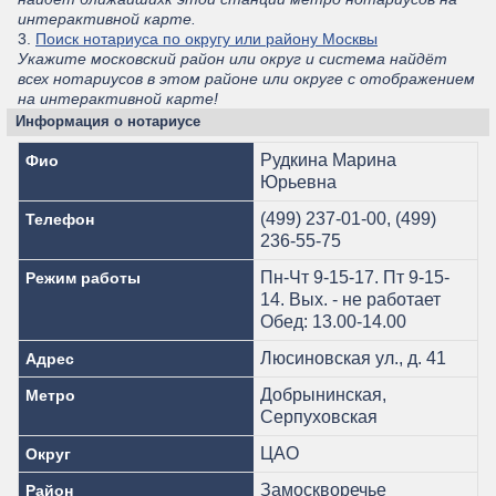
интерактивной карте.
3.
Поиск нотариуса по округу или району Москвы
Укажите московский район или округ и система найдёт
всех нотариусов в этом районе или округе с отображением
на интерактивной карте!
Информация о нотариусе
Рудкина Марина
Фио
Юрьевна
(499) 237-01-00, (499)
Телефон
236-55-75
Пн-Чт 9-15-17. Пт 9-15-
Режим работы
14. Вых. - не работает
Обед: 13.00-14.00
Люсиновская ул., д. 41
Адрес
Добрынинская,
Метро
Серпуховская
ЦАО
Округ
Замоскворечье
Район