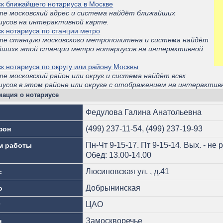
к ближайшего нотариуса в Москве
те московский адрес и система найдёт ближайших
иусов на интерактивной карте.
к нотариуса по станции метро
те станцию московского метрополитена и система найдёт
йшихк этой станции метро нотариусов на интерактивной
.
к нотариуса по округу или району Москвы
е московский район или округ и система найдёт всех
усов в этом районе или округе с отображением на интерактив
ация о нотариусе
Федулова Галина Анатольевна
(499) 237-11-54, (499) 237-19-93
фон
Пн-Чт 9-15-17. Пт 9-15-14. Вых. - не 
м работы
Обед: 13.00-14.00
Люсиновская ул. , д.41
с
Добрынинская
о
ЦАО
г
Замоскворечье
н