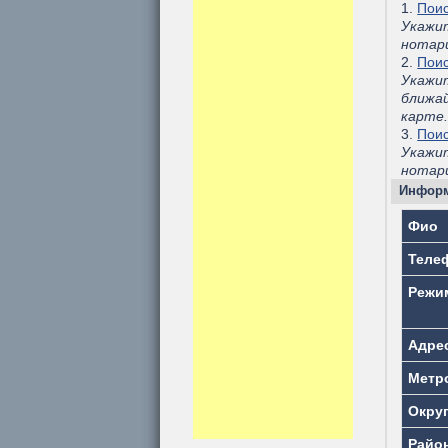
1.
Поис
Укажи
нотар
2.
Поис
Укажи
ближа
карте
3.
Поис
Укажит
нотари
Информ
Фио
Теле
Режи
Адре
Метр
Окру
Райо