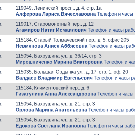
м.
119049, Ленинский просп., д. 4, стр. 1а
Алферова Лариса Вячеславовна
Телефон и часы
м.
119017, Старомонетный пер., д. 12
Агамиров Натиг Исмаилович
Телефон и часы раб
м.
115184, Старый Толмачевский пер., д. 5, офис 205
Невмянова Анися Аббясовна
Телефон и часы раб
м.
115054, Бахрушина ул., д. 36/14, стр. 3
Мирошниченко Марина Викторовна
Телефон и ча
м.
115035, Большая Ордынка ул., д. 17, стр. 1, оф. 20
Валдаев Владимир Евгеньевич
Телефон и часы р
м.
115184, Климентовский пер., д. 6
Гизатулина Анна Александровна
Телефон и часы
м.
115054, Бахрушина ул., д. 21, стр. 3
Орлова Марина Анатольевна
Телефон и часы раб
м.
115054, Бахрушина ул., д. 21, стр. 3
Едокова Светлана Ивановна
Телефон и часы раб