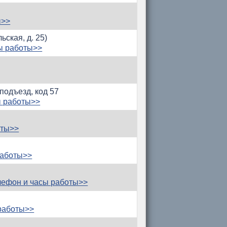
ы>>
ьская, д. 25)
ы работы>>
 подъезд, код 57
ы работы>>
оты>>
работы>>
ефон и часы работы>>
работы>>