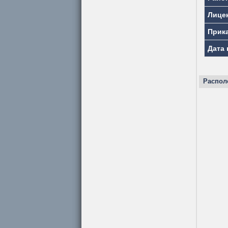
Лице
Прик
Дата 
Распол