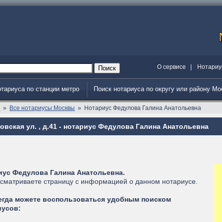
О сервисе
|
Нотариу
отариуса по станции метро
Поиск нотариуса по округу или району М
я
Все нотариусы Москвы
Нотариус Федулова Галина Анатольевна
вская ул. , д.41 - нотариус Федулова Галина Анатольевна
иус Федулова Галина Анатольевна.
сматриваете страницу с информацией о данном нотариусе.
егда можете воспользоваться удобным поиском
иусов: