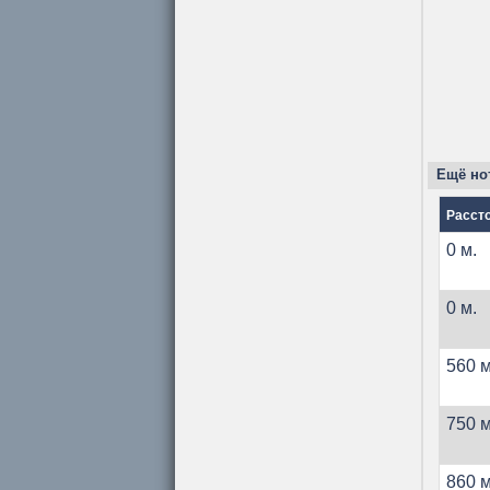
Ещё но
Расст
0 м.
0 м.
560 м
750 м
860 м