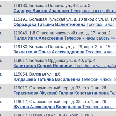
м.
119180, Большая Полянка ул., 43, стр. 3
Сидорук Виктор Иванович
Телефон и часы работ
м.
115191, Большая Тульская ул., д. 10 (вход с ул. М. Тул
Образцова Татьяна Валентиновна
Телефон и час
м.
119049, 1-й Спасоналивковский пер., д. 17, корп. 2
Пилия Инга Алексеевна
Телефон и часы работы>>
м.
119180, Большая Полянка ул., д. 28, корп. 2, кв. 15, 2
Захваткина Ольга Александровна
Телефон и час
м.
119017, Большая Ордынка ул., д. 40, стр. 4
Капитонов Сергей Иванович
Телефон и часы раб
м.
115054, Валовая ул., д.6
Юлдашева Татьяна Васильевна
Телефон и часы 
м.
119017, Старомонетный пер., д. 33, стр. 1, кв. 26
Герасимова (Жукова) Галина Константиновна
Тел
м.
119017, Старомонетный пер., д. 33, стр. 1, кв. 26
Жукова Александра Валерьевна
Телефон и часы 
м.
119017, Пятницкая ул., д. 47, корп. 1, кв. 2