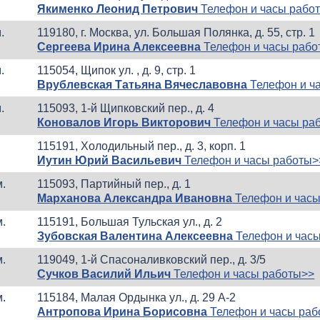
Якименко Леонид Петрович
Телефон и часы рабо
.
119180, г. Москва, ул. Большая Полянка, д. 55, стр. 1
Сергеева Ирина Алексеевна
Телефон и часы рабо
.
115054, Щипок ул. , д. 9, стр. 1
Врублевская Татьяна Вячеславовна
Телефон и ч
.
115093, 1-й Щипковский пер., д. 4
Коновалов Игорь Викторович
Телефон и часы ра
115191, Холодильный пер., д. 3, корп. 1
Иутин Юрий Васильевич
Телефон и часы работы>
м.
115093, Партийный пер., д. 1
Марханова Александра Ивановна
Телефон и часы
м.
115191, Большая Тульская ул., д. 2
Зубовская Валентина Алексеевна
Телефон и час
м.
119049, 1-й Спасоналивковский пер., д. 3/5
Сучков Василий Ильич
Телефон и часы работы>>
м.
115184, Малая Ордынка ул., д. 29 А-2
Антропова Ирина Борисовна
Телефон и часы раб