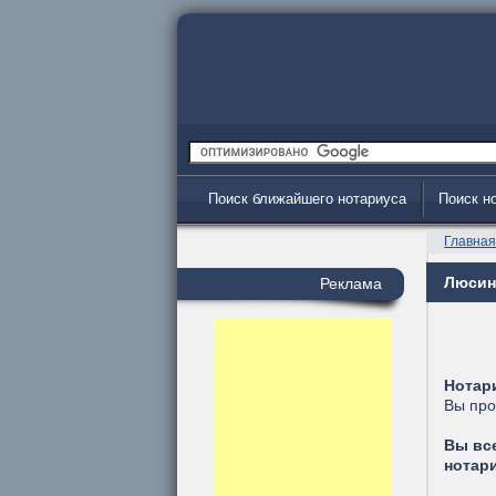
Поиск ближайшего нотариуса
Поиск н
Главна
Люсино
Реклама
Нотар
Вы про
Вы вс
нотар