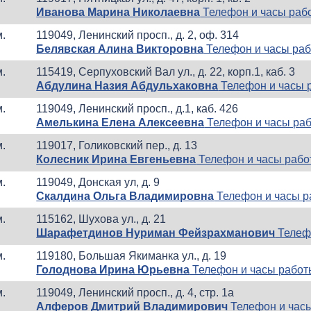
Иванова Марина Николаевна
Телефон и часы раб
м.
119049, Ленинский просп., д. 2, оф. 314
Белявская Алина Викторовна
Телефон и часы ра
м.
115419, Серпуховский Вал ул., д. 22, корп.1, каб. 3
Абдулина Назия Абдульхаковна
Телефон и часы 
м.
119049, Ленинский просп., д.1, каб. 426
Амелькина Елена Алексеевна
Телефон и часы ра
м.
119017, Голиковский пер., д. 13
Колесник Ирина Евгеньевна
Телефон и часы раб
м.
119049, Донская ул, д. 9
Скалдина Ольга Владимировна
Телефон и часы 
м.
115162, Шухова ул., д. 21
Шарафетдинов Нуриман Фейзрахманович
Телеф
м.
119180, Большая Якиманка ул., д. 19
Голоднова Ирина Юрьевна
Телефон и часы рабо
м.
119049, Ленинский просп., д. 4, стр. 1а
Алферов Дмитрий Владимирович
Телефон и час