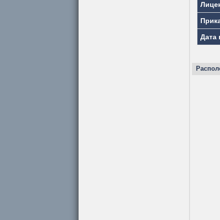
Лице
Прик
Дата 
Распол