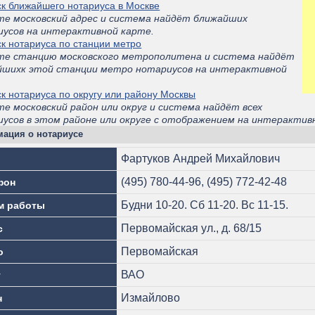
к ближайшего нотариуса в Москве
те московский адрес и система найдёт ближайших
иусов на интерактивной карте.
к нотариуса по станции метро
те станцию московского метрополитена и система найдёт
йшихк этой станции метро нотариусов на интерактивной
.
к нотариуса по округу или району Москвы
е московский район или округ и система найдёт всех
усов в этом районе или округе с отображением на интерактив
ация о нотариусе
Фартуков Андрей Михайлович
(495) 780-44-96, (495) 772-42-48
фон
Будни 10-20. Сб 11-20. Вс 11-15.
м работы
Первомайская ул., д. 68/15
с
Первомайская
о
ВАО
г
Измайлово
н