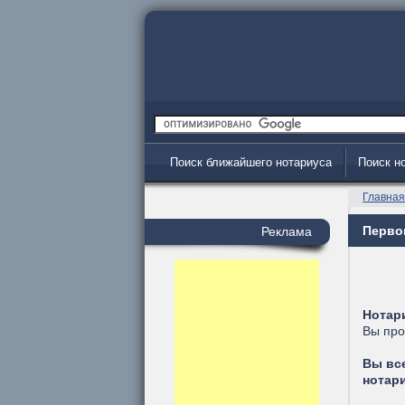
Поиск ближайшего нотариуса
Поиск н
Главна
Первом
Реклама
Нотар
Вы про
Вы вс
нотар