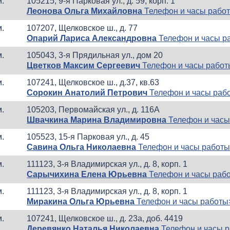
м.
105215, 9-я Парковая ул., д. 59, корп. 1
Леонова Ольга Михайловна
Телефон и часы рабо
м.
107207, Щелковское ш., д. 77
Опарий Лариса Александровна
Телефон и часы р
м.
105043, 3-я Прядильная ул., дом 20
Цветков Максим Сергеевич
Телефон и часы рабо
м.
107241, Щелковское ш., д.37, кв.63
Сорокин Анатолий Петрович
Телефон и часы раб
м.
105203, Первомайская ул., д. 116А
Швачкина Марина Владимировна
Телефон и часы
м.
105523, 15-я Парковая ул., д. 45
Савина Ольга Николаевна
Телефон и часы работ
м.
111123, 3-я Владимирская ул., д. 8, корп. 1
Сарычихина Елена Юрьевна
Телефон и часы раб
м.
111123, 3-я Владимирская ул., д. 8, корп. 1
Миракина Ольга Юрьевна
Телефон и часы работы
м.
107241, Щелковское ш., д. 23а, доб. 4419
Деревянко Наталья Николаевна
Телефон и часы 