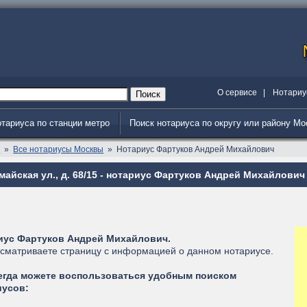
О сервисе
|
Нотариу
отариуса по станции метро
Поиск нотариуса по округу или району М
я
Все нотариусы Москвы
Нотариус Фартуков Андрей Михайлович
айская ул., д. 68/15 - нотариус Фартуков Андрей Михайлович
иус Фартуков Андрей Михайлович.
сматриваете страницу с информацией о данном нотариусе.
егда можете воспользоваться удобным поиском
иусов: