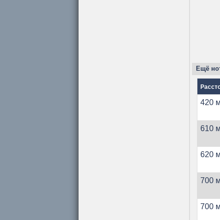
Ещё нот
Расст
420 м
610 м
620 м
700 м
700 м