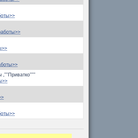
боты>>
работы>>
ы>>
аботы>>
 ,""Приватко"""
ы>>
>>
боты>>