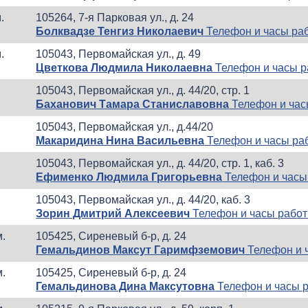
.
105264, 7-я Парковая ул., д. 24
Болквадзе Тенгиз Николаевич
Телефон и часы ра
.
105043, Первомайская ул., д. 49
Цветкова Людмила Николаевна
Телефон и часы 
105043, Первомайская ул., д. 44/20, стр. 1
Баханович Тамара Станиславовна
Телефон и час
105043, Первомайская ул., д.44/20
Макаридина Нина Васильевна
Телефон и часы ра
105043, Первомайская ул., д. 44/20, стр. 1, каб. 3
Ефименко Людмила Григорьевна
Телефон и часы
105043, Первомайская ул., д. 44/20, каб. 3
Зорин Дмитрий Алексеевич
Телефон и часы рабо
м.
105425, Сиреневый б-р, д. 24
Гемальдинов Максут Гаримфземович
Телефон и 
м.
105425, Сиреневый б-р, д. 24
Гемальдинова Дина Максутовна
Телефон и часы 