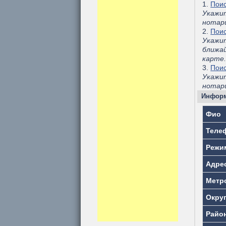
1.
Поис
Укажи
нотар
2.
Поис
Укажи
ближа
карте
3.
Поис
Укажит
нотари
Информ
Фио
Теле
Режи
Адре
Метр
Окру
Райо