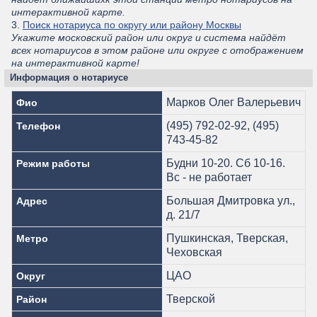
интерактивной карте.
3.
Поиск нотариуса по округу или району Москвы
Укажите московский район или округ и система найдёт
всех нотариусов в этом районе или округе с отображением
на интерактивной карте!
Информация о нотариусе
Марков Олег Валерьевич
Фио
(495) 792-02-92, (495)
Телефон
743-45-82
Будни 10-20. Сб 10-16.
Режим работы
Вс - не работает
Большая Дмитровка ул.,
Адрес
д. 21/7
Пушкинская, Тверская,
Метро
Чеховская
ЦАО
Округ
Тверской
Район