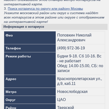
интерактивной карте.
3.
Поиск нотариуса по округу или району Москвы
Укажите московский район или округ и система найдёт
всех нотариусов в этом районе или округе с отображением
на интерактивной карте!
Информация о нотариусе
Поповкин Николай
Фио
Александрович
(499) 972-36-19
Телефон
Будни 9-18. Сб 10-16. Вс
Режим работы
- не работает
Обед: 14.00-15.00, СБ: по
записи
Краснопролетарская ул.,
Адрес
д.9, каб.11
Новослободская
Метро
ЦАО
Округ
Тверской
Район