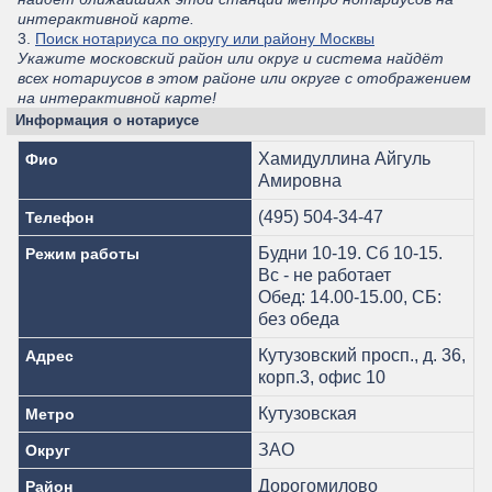
интерактивной карте.
3.
Поиск нотариуса по округу или району Москвы
Укажите московский район или округ и система найдёт
всех нотариусов в этом районе или округе с отображением
на интерактивной карте!
Информация о нотариусе
Хамидуллина Айгуль
Фио
Амировна
(495) 504-34-47
Телефон
Будни 10-19. Сб 10-15.
Режим работы
Вс - не работает
Обед: 14.00-15.00, СБ:
без обеда
Кутузовский просп., д. 36,
Адрес
корп.3, офис 10
Кутузовская
Метро
ЗАО
Округ
Дорогомилово
Район