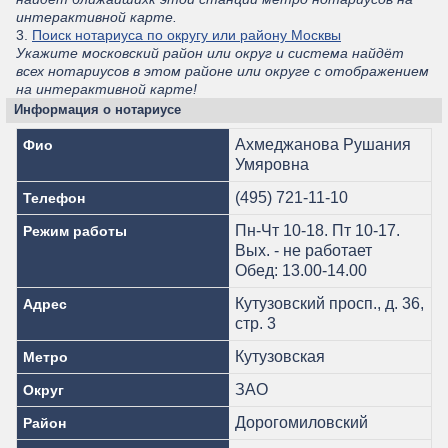
интерактивной карте.
3.
Поиск нотариуса по округу или району Москвы
Укажите московский район или округ и система найдёт
всех нотариусов в этом районе или округе с отображением
на интерактивной карте!
Информация о нотариусе
Ахмеджанова Рушания
Фио
Умяровна
(495) 721-11-10
Телефон
Пн-Чт 10-18. Пт 10-17.
Режим работы
Вых. - не работает
Обед: 13.00-14.00
Кутузовский просп., д. 36,
Адрес
стр. 3
Кутузовская
Метро
ЗАО
Округ
Дорогомиловский
Район