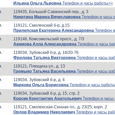
Ильина Ольга Львовна
Телефон и часы работы>>
м.
119435, Большой Саввинский пер., д. 3
Никитина Марина Вячеславовна
Телефон и часы 
м.
119121, Смоленский б-р, д.15
Прилепская Екатерина Александровна
Телефон и
м.
119146, Комсомольский просп., д. 7/3
Акимова Алла Александровна
Телефон и часы ра
м.
119034, Зубовский б-р, д. 16/20-76
Фролова Татьяна Викторовна
Телефон и часы ра
м.
119121, Плющиха ул., д. 13
Громыко Татьяна Васильевна
Телефон и часы ра
м.
119034, Зубовский б-р, д. 4
Маркова Ольга Борисовна
Телефон и часы работ
м.
119034, Зубовский б-р, д. 15, стр. 2
Корсик Константин Анатольевич
Телефон и часы
м.
119121, Смоленская-Сенная пл., д. 23/25, корп. 2
Орлов Владимир Николаевич
Телефон и часы ра