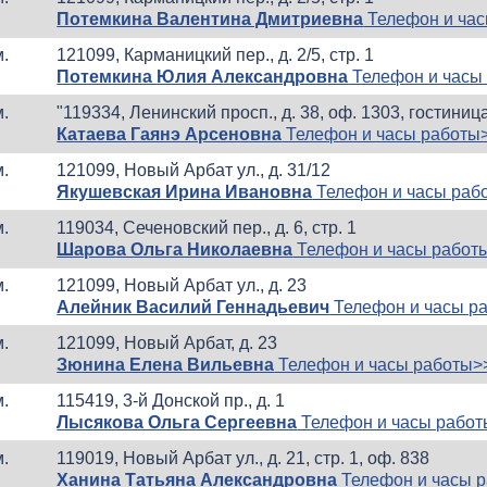
Потемкина Валентина Дмитриевна
Телефон и час
м.
121099, Карманицкий пер., д. 2/5, стр. 1
Потемкина Юлия Александровна
Телефон и часы
м.
"119334, Ленинский просп., д. 38, оф. 1303, гостиниц
Катаева Гаянэ Арсеновна
Телефон и часы работы
м.
121099, Новый Арбат ул., д. 31/12
Якушевская Ирина Ивановна
Телефон и часы раб
м.
119034, Сеченовский пер., д. 6, стр. 1
Шарова Ольга Николаевна
Телефон и часы работ
м.
121099, Новый Арбат ул., д. 23
Алейник Василий Геннадьевич
Телефон и часы р
м.
121099, Новый Арбат, д. 23
Зюнина Елена Вильевна
Телефон и часы работы>
м.
115419, 3-й Донской пр., д. 1
Лысякова Ольга Сергеевна
Телефон и часы рабо
м.
119019, Новый Арбат ул., д. 21, стр. 1, оф. 838
Ханина Татьяна Александровна
Телефон и часы 