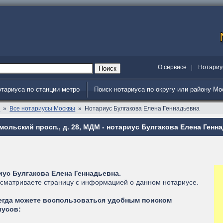
О сервисе
|
Нотариу
отариуса по станции метро
Поиск нотариуса по округу или району М
я
Все нотариусы Москвы
Нотариус Булгакова Елена Геннадьевна
ольский просп., д. 28, МДМ - нотариус Булгакова Елена Генн
иус Булгакова Елена Геннадьевна.
сматриваете страницу с информацией о данном нотариусе.
егда можете воспользоваться удобным поиском
иусов: