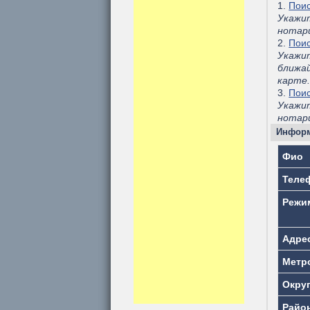
1.
Поис
Укажи
нотар
2.
Поис
Укажи
ближа
карте
3.
Поис
Укажит
нотари
Информ
Фио
Теле
Режи
Адре
Метр
Окру
Райо