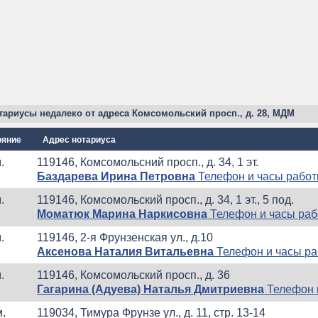
тариусы недалеко от адреса Комсомольский просп., д. 28, МДМ
ояние
Адрес нотариуса
.
119146, Комсомольсний просп., д. 34, 1 эт.
Баздарева Ирина Петровна
Телефон и часы рабо
.
119146, Комсомольский просп., д. 34, 1 эт., 5 под.
Моматюк Марина Наркисовна
Телефон и часы ра
.
119146, 2-я Фрунзенская ул., д.10
Аксенова Наталия Витальевна
Телефон и часы р
.
119146, Комсомольский просп., д. 36
Гагарина (Адуева) Наталья Дмитриевна
Телефон 
м.
119034, Тимура Фрунзе ул., д. 11, стр. 13-14