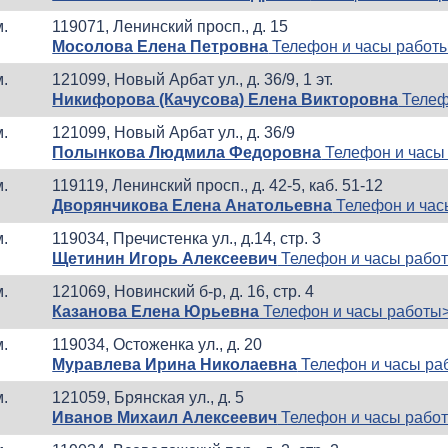
м.
119071, Ленинский просп., д. 15
Мосолова Елена Петровна
Телефон и часы работ
м.
121099, Новый Арбат ул., д. 36/9, 1 эт.
Никифорова (Качусова) Елена Викторовна
Телеф
м.
121099, Новый Арбат ул., д. 36/9
Полынкова Людмила Федоровна
Телефон и часы
м.
119119, Ленинский просп., д. 42-5, каб. 51-12
Дворянчикова Елена Анатольевна
Телефон и час
м.
119034, Пречистенка ул., д.14, стр. 3
Щетинин Игорь Алексеевич
Телефон и часы рабо
м.
121069, Новинский б-р, д. 16, стр. 4
Казанова Елена Юрьевна
Телефон и часы работы
м.
119034, Остоженка ул., д. 20
Муравлева Ирина Николаевна
Телефон и часы ра
м.
121059, Брянская ул., д. 5
Иванов Михаил Алексеевич
Телефон и часы рабо