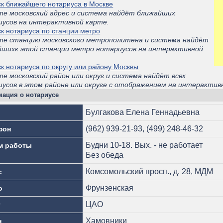
к ближайшего нотариуса в Москве
те московский адрес и система найдёт ближайших
иусов на интерактивной карте.
к нотариуса по станции метро
те станцию московского метрополитена и система найдёт
йшихк этой станции метро нотариусов на интерактивной
.
к нотариуса по округу или району Москвы
е московский район или округ и система найдёт всех
усов в этом районе или округе с отображением на интерактив
ация о нотариусе
Булгакова Елена Геннадьевна
(962) 939-21-93, (499) 248-46-32
фон
Будни 10-18. Вых. - не работает
м работы
Без обеда
Комсомольский просп., д. 28, МДМ
с
Фрунзенская
о
ЦАО
г
Хамовники
н