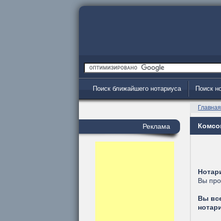
Поиск ближайшего нотариуса
Поиск н
Главна
Комсом
Реклама
Нотар
Вы про
Вы вс
нотар