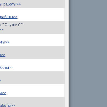
ы работы>>
 работы>>
а ""Спутник"""
>>
оты>>
ы>>
аботы>>
>
ты>>
работы>>