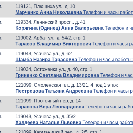
м.
119121, Плющиха ул., д. 10
Марченко Анна Николаевна
Телефон и часы рабо
м.
119334, Ленинский просп., д. 41
Корягина (Одинец) Анна Валерьевна
Телефон и ч
м.
119002, Арбат ул., д. 54/2, стр. 1
Тарасов Владимир Викторович
Телефон и часы р
м.
119048, Усачева ул., д. 62
Шамба Назира Тарасовна
Телефон и часы работы
119034, Остоженка ул., д. 40, стр. 1
Гриненко Светлана Владимировна
Телефон и час
121099, Смоленская пл., д. 13/21, 4 под.1 этаж
Пестрецова Татьяна Андреевна
Телефон и часы 
м.
121099, Проточный пер, д. 14
Тарасова Вера Леонардовна
Телефон и часы раб
м.
119048, Усачева ул., д. 35/2
Халдеева Наталья Львовна
Телефон и часы рабо
м.
121099, Карманицкий пер., д. 2/5, стр. 1