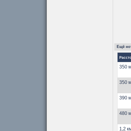
Ещё но
Расст
350 м
350 м
390 м
480 м
1,2 к