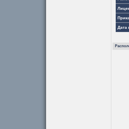
Лице
Прик
Дата 
Распол