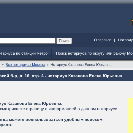
О сервисе
|
Нотариу
отариуса по станции метро
Поиск нотариуса по округу или району М
я
Все нотариусы Москвы
Нотариус Казанова Елена Юрьевна
кий б-р, д. 16, стр. 4 - нотариус Казанова Елена Юрьевна
иус Казанова Елена Юрьевна.
сматриваете страницу с информацией о данном нотариусе.
егда можете воспользоваться удобным поиском
иусов: