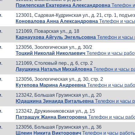
Прилепская Екатерина Александровна
Телефон и
м.
123001, Садовая-Кудринская ул., д. 21, стр. 1, подъезд
Коновалова Анна Александровна
Телефон и часы
м.
121069, Поварская ул., д. 18
Карнаухова Айгуль Энгельсовна
Телефон и часы
м.
123056, Зоологическая ул., д. 30/2
Тоцкий Николай Николаевич
Телефон и часы раб
м.
121069, Столовый пер., д. 6, стр. 2
Лаушкина Наталья Михайловна
Телефон и часы р
м.
123056, Зоологическая ул., д. 30, стр. 2
Кутепова Марина Андреевна
Телефон и часы раб
м.
123242, Большая Грузинская ул., д. 20
Юдашкина Зинаида Витальевна
Телефон и часы 
м.
123242, Дружинниковская ул., д. 15
Патращук Жанна Викторовна
Телефон и часы раб
м.
123056, Большая Грузинская ул., д. 36
Шлеин Никита Викторович
Телефон и часы работ