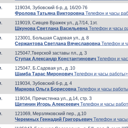
м.
119034, Зубовский б-р, д. 16/20-76
Фролова Татьяна Викторовна
Телефон и часы ра
м.
119019, Сивцев Вражек ул., д.7/14, 1эт.
Шкунова Светлана Васильевна
Телефон и часы р
м.
123001, Большая Садовая ул., д. 8
Сержантова Светлана Вячеславовна
Телефон и ч
м.
125047,Тверской заставы пл., д. 3
Ступак Александр Константинович
Телефон и ча
м.
125047, Б.Садовая ул., д .10
Шамба Тарас Миронович
Телефон и часы работы>
м.
119034, Зубовский б-р, д. 4
Маркова Ольга Борисовна
Телефон и часы работ
м.
119034, Пречистенка ул., д.14, стр. 3
Щетинин Игорь Алексеевич
Телефон и часы рабо
м.
121069, Мерзляковский пер., д.10
Черемных Геннадий Григорьевич
Телефон и часы