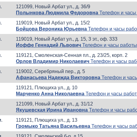
.
121099, Новый Арбат ул., д. 36/9
Полынкова Людмила Федоровна
Телефон и часы
.
119019, Новый Арбат ул., д. 15/2
Бойцова Вероника Юрьевна
Телефон и часы раб
.
119019, Новый Арбат ул., д. 15, 3 эт., оф. 333
Иоффе Геннадий Львович
Телефон и часы работ
.
119121, Смоленская-Сенная пл., д. 23/25, корп. 2
Орлов Владимир Николаевич
Телефон и часы ра
.
119002, Серебряный пер., д. 5
Афанасьева Надежда Викторовна
Телефон и час
119121, Плющиха ул., д. 10
Марченко Анна Николаевна
Телефон и часы рабо
121099, Новый Арбат ул., д. 31/12
Якушевская Ирина Ивановна
Телефон и часы раб
м.
119121, Плющиха ул., д. 13
Громыко Татьяна Васильевна
Телефон и часы ра
м.
119121, Смоленский б-р, д.15