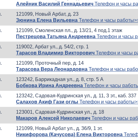
Алейник Василий Геннадьевич
Телефон и часы р
.
121099, Новый Арбат, д. 23
Зюнина Елена Вильевна
Телефон и часы работы>
.
121099, Смоленская пл., д. 13/21, 4 под.1 этаж
Пестрецова Татьяна Андреевна
Телефон и часы 
.
119002, Арбат ул., д. 54/2, стр. 1
Тарасов Владимир Викторович
Телефон и часы р
.
121099, Проточный пер, д. 14
Тарасова Вера Леонардовна
Телефон и часы раб
.
123242, Баррикадная ул., д. 8, стр. 5 А
Бобкова Ирина Андреевна
Телефон и часы работ
.
123242, Садовая-Кудринская ул., д. 11, 3 эт., каб. 337
Салахов Акиф Гази оглы
Телефон и часы работы>
.
123001, Садовая-Кудринская ул., д. 18
Макаров Алексей Николаевич
Телефон и часы ра
.
121099, Новый Арбат ул., д. 36/9, 1 эт.
Никифорова (Качусова) Елена Викторовна
Телеф