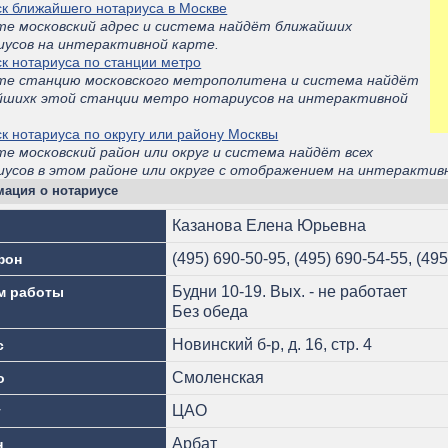
к ближайшего нотариуса в Москве
те московский адрес и система найдёт ближайших
иусов на интерактивной карте.
к нотариуса по станции метро
те станцию московского метрополитена и система найдёт
йшихк этой станции метро нотариусов на интерактивной
.
к нотариуса по округу или району Москвы
е московский район или округ и система найдёт всех
усов в этом районе или округе с отображением на интерактив
ация о нотариусе
Казанова Елена Юрьевна
(495) 690-50-95, (495) 690-54-55, (49
фон
Будни 10-19. Вых. - не работает
м работы
Без обеда
Новинский б-р, д. 16, стр. 4
с
Смоленская
о
ЦАО
г
Арбат
н