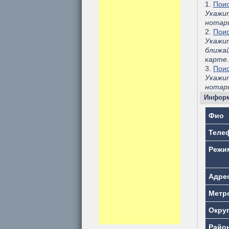
1.
Поис
Укажи
нотар
2.
Поис
Укажи
ближа
карте
3.
Поис
Укажит
нотари
Информ
Фио
Теле
Режи
Адре
Метр
Окру
Райо