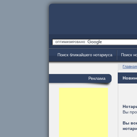
Поиск ближайшего нотариуса
Поиск н
Главна
Новинс
Реклама
Нотар
Вы про
Вы вс
нотар