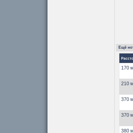
Ещё нот
Расст
170 м
210 м
370 м
370 м
380 м