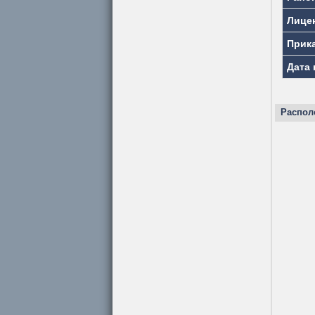
Лице
Прик
Дата 
Распол